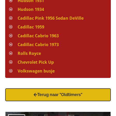
Hudson 1931
Hudson 1934
Cadillac Pink 1956 Sedan DeVille
Cadillac 1959
Cadillac Cabrio 1963
Cadillac Cabrio 1973
Rolls Royce
Chevrolet Pick Up
Volkswagen busje
Terug naar "Oldtimers"