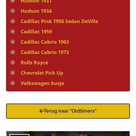
Hudson 1931
Hudson 1934
Cadillac Pink 1956 Sedan DeVille
Cadillac 1959
Cadillac Cabrio 1963
Cadillac Cabrio 1973
Rolls Royce
Chevrolet Pick Up
Volkswagen busje
Terug naar "Oldtimers"