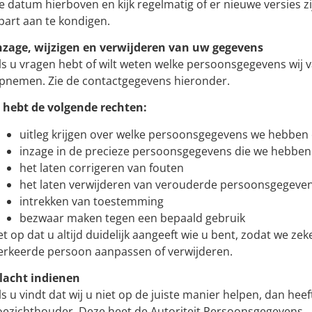
e datum hierboven en kijk regelmatig of er nieuwe versies zi
part aan te kondigen.
nzage, wijzigen en verwijderen van uw gegevens
ls u vragen hebt of wilt weten welke persoonsgegevens wij v
pnemen. Zie de contactgegevens hieronder.
 hebt de volgende rechten:
uitleg krijgen over welke persoonsgegevens we hebbe
inzage in de precieze persoonsgegevens die we hebben
het laten corrigeren van fouten
het laten verwijderen van verouderde persoonsgegeve
intrekken van toestemming
bezwaar maken tegen een bepaald gebruik
et op dat u altijd duidelijk aangeeft wie u bent, zodat we z
erkeerde persoon aanpassen of verwijderen.
lacht indienen
ls u vindt dat wij u niet op de juiste manier helpen, dan heef
oezichthouder. Deze heet de Autoriteit Persoonsgegevens.