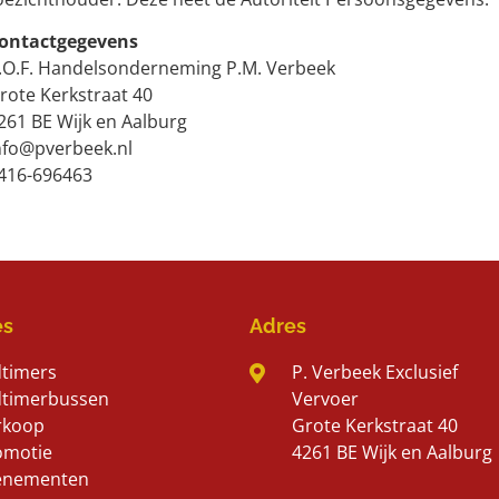
ontactgegevens
.O.F. Handelsonderneming P.M. Verbeek
rote Kerkstraat 40
261 BE Wijk en Aalburg
nfo@pverbeek.nl
416-696463
es
Adres
dtimers
P. Verbeek Exclusief
dtimerbussen
Vervoer
rkoop
Grote Kerkstraat 40
omotie
4261 BE Wijk en Aalburg
enementen