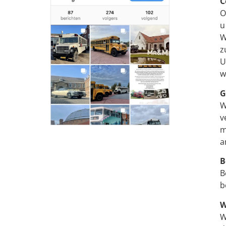
C
O
u
W
z
U
w
G
W
v
m
a
B
B
b
W
W