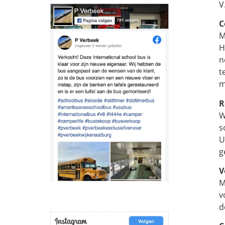
V
C
M
H
n
t
m
R
W
s
U
g
V
M
v
d