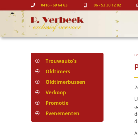
0416 - 69 64 63
06 - 53 30 12 82
H
Trouwauto's
P
Oldtimers
Oldtimerbussen
2
Verkoop
U
Promotie
a
Evenementen
d
d
A