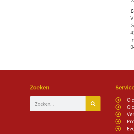
C
V
G
4
i
0
Zoeken
Servic
Ol
Ol
Ve
Pr
Ev