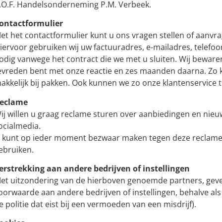
.O.F. Handelsonderneming P.M. Verbeek.
ontactformulier
et het contactformulier kunt u ons vragen stellen of aanvr
iervoor gebruiken wij uw factuuradres, e-mailadres, tele
odig vanwege het contract die we met u sluiten. Wij beware
evreden bent met onze reactie en zes maanden daarna. Zo k
akkelijk bij pakken. Ook kunnen we zo onze klantenservice 
eclame
ij willen u graag reclame sturen over aanbiedingen en nieuw
ocialmedia.
 kunt op ieder moment bezwaar maken tegen deze reclame.
ebruiken.
erstrekking aan andere bedrijven of instellingen
et uitzondering van de hierboven genoemde partners, gev
oorwaarde aan andere bedrijven of instellingen, behalve als wi
e politie dat eist bij een vermoeden van een misdrijf).