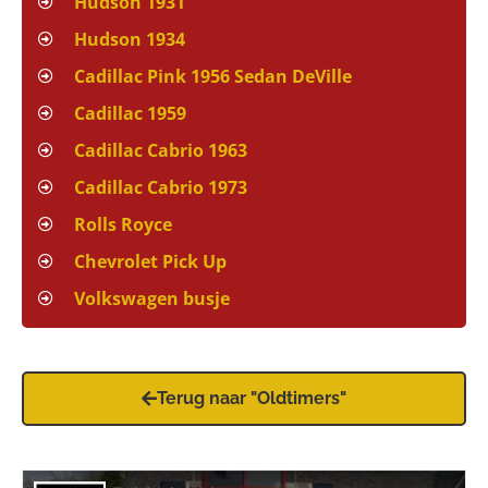
Hudson 1931
Hudson 1934
Cadillac Pink 1956 Sedan DeVille
Cadillac 1959
Cadillac Cabrio 1963
Cadillac Cabrio 1973
Rolls Royce
Chevrolet Pick Up
Volkswagen busje
Terug naar "Oldtimers"